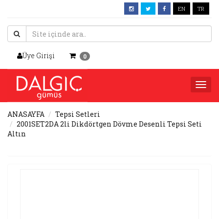
EN
TR
Üye Girişi
0
Togg
navi
ANASAYFA
Tepsi Setleri
2001SET2DA 2li Dikdörtgen Dövme Desenli Tepsi Seti
Altın