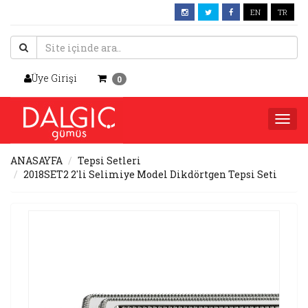
EN
TR
Üye Girişi
0
Togg
navi
ANASAYFA
Tepsi Setleri
2018SET2 2'li Selimiye Model Dikdörtgen Tepsi Seti